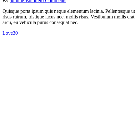
By
admin
Fashion
No Comments
Quisque porta ipsum quis neque elementum lacinia. Pellentesque ut
risus rutrum, tristique lacus nec, mollis risus. Vestibulum mollis erat
arcu, eu vehicula purus consequat nec.
Love
30